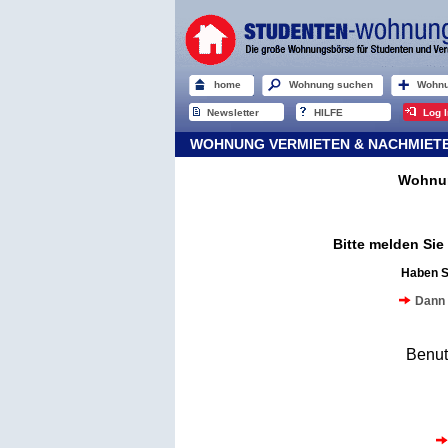
home
Wohnung suchen
Wohnu
Newsletter
HILFE
Log I
WOHNUNG VERMIETEN & NACHMIETER
Wohnun
Bitte melden Si
Haben S
Dann 
Benu