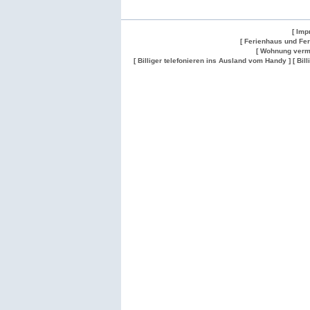
[ Imp
[ Ferienhaus und Fe
[ Wohnung verm
[ Billiger telefonieren ins Ausland vom Handy ]
[ Bil
Wohnung
Wohnung
Gesuch
Wohnungen